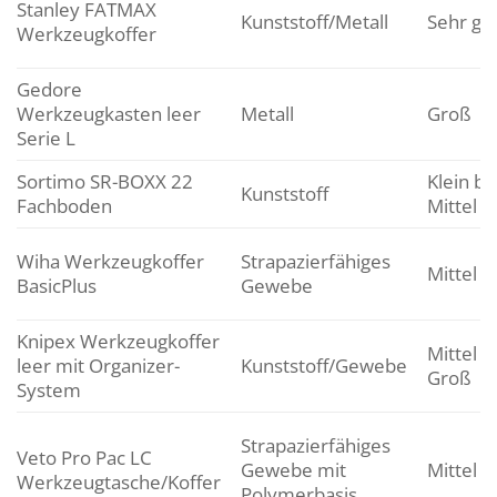
Stanley FATMAX
Kunststoff/Metall
Sehr gr
Werkzeugkoffer
Gedore
Werkzeugkasten leer
Metall
Groß
Serie L
Sortimo SR-BOXX 22
Klein bi
Kunststoff
Fachboden
Mittel
Wiha Werkzeugkoffer
Strapazierfähiges
Mittel
BasicPlus
Gewebe
Knipex Werkzeugkoffer
Mittel b
leer mit Organizer-
Kunststoff/Gewebe
Groß
System
Strapazierfähiges
Veto Pro Pac LC
Gewebe mit
Mittel
Werkzeugtasche/Koffer
Polymerbasis