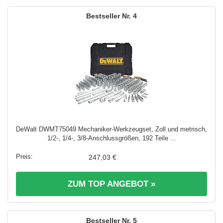
4
DeWalt DWMT75049 Mechaniker-Werkzeugset, Zoll und metrisch,
1/2-, 1/4-, 3/8-Anschlussgrößen, 192 Teile ...
247,03 €
ZUM TOP ANGEBOT »
5