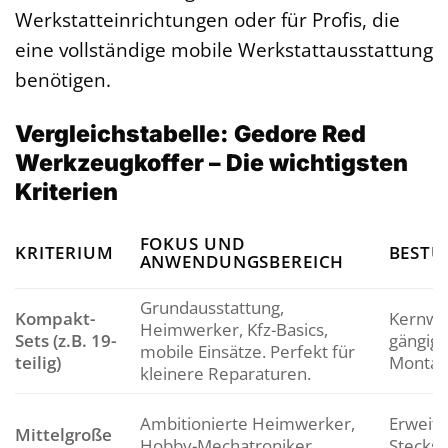
Werkstatteinrichtungen oder für Profis, die
eine vollständige mobile Werkstattausstattung
benötigen.
Vergleichstabelle: Gedore Red
Werkzeugkoffer – Die wichtigsten
Kriterien
FOKUS UND
KRITERIUM
BEST
ANWENDUNGSBEREICH
Grundausstattung,
Kompakt-
Kernwe
Heimwerker, Kfz-Basics,
Sets (z.B. 19-
gängige
mobile Einsätze. Perfekt für
teilig)
Montag
kleinere Reparaturen.
Ambitionierte Heimwerker,
Erweite
Mittelgroße
Hobby-Mechatroniker,
Stecksc