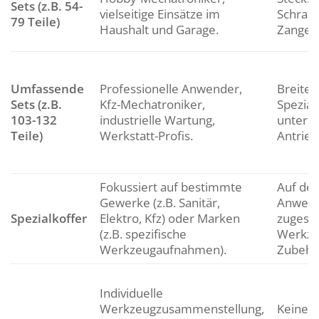
Sets (z.B. 54-
vielseitige Einsätze im
Schrau
79 Teile)
Haushalt und Garage.
Zangen
Umfassende
Professionelle Anwender,
Breites
Sets (z.B.
Kfz-Mechatroniker,
Spezia
103-132
industrielle Wartung,
untersc
Teile)
Werkstatt-Profis.
Antrie
Fokussiert auf bestimmte
Auf den
Gewerke (z.B. Sanitär,
Anwend
Spezialkoffer
Elektro, Kfz) oder Marken
zugesc
(z.B. spezifische
Werkze
Werkzeugaufnahmen).
Zubehör
Individuelle
Werkzeugzusammenstellung,
Keine B