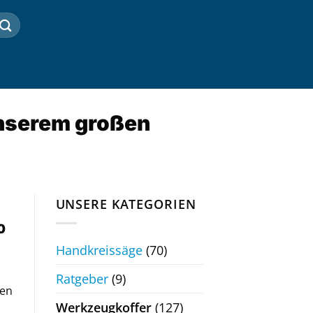
unserem großen
UNSERE KATEGORIEN
0
Handkreissäge
(70)
Ratgeber
(9)
ten
Werkzeugkoffer
(127)