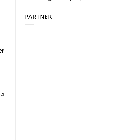
PARTNER
er
der