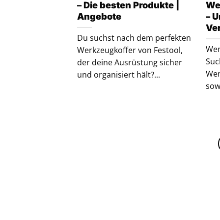
– Die besten Produkte |
We
Angebote
– U
Ve
Du suchst nach dem perfekten
Wen
Werkzeugkoffer von Festool,
Suc
der deine Ausrüstung sicher
Wer
und organisiert hält?...
sow