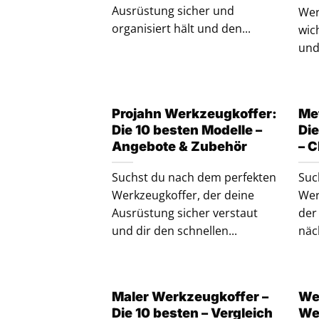
Ausrüstung sicher und
Wer
organisiert hält und den...
wic
und.
Projahn Werkzeugkoffer:
Me
Die 10 besten Modelle –
Die
Angebote & Zubehör
– C
Suchst du nach dem perfekten
Suc
Werkzeugkoffer, der deine
Wer
Ausrüstung sicher verstaut
der
und dir den schnellen...
näc
Maler Werkzeugkoffer –
We
Die 10 besten – Vergleich
We