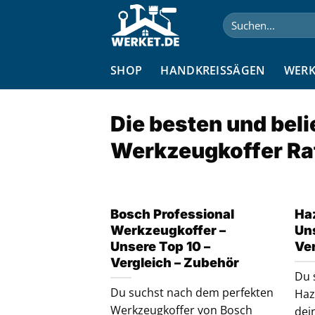
Zum
Suchen
Inhalt
nach:
springen
SHOP
HANDKREISSÄGEN
WERK
Die besten und bel
Werkzeugkoffer Ra
Bosch Professional
Ha
Werkzeugkoffer –
Uns
Unsere Top 10 –
Ve
Vergleich – Zubehör
Du 
Du suchst nach dem perfekten
Haz
Werkzeugkoffer von Bosch
dei