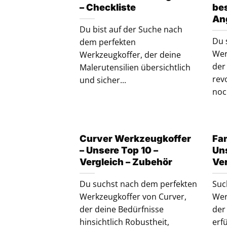
– Checkliste
be
An
Du bist auf der Suche nach
Du 
dem perfekten
Wer
Werkzeugkoffer, der deine
der
Malerutensilien übersichtlich
rev
und sicher...
noc
Curver Werkzeugkoffer
Fa
– Unsere Top 10 –
Uns
Vergleich – Zubehör
Ve
Du suchst nach dem perfekten
Suc
Werkzeugkoffer von Curver,
Wer
der deine Bedürfnisse
der
hinsichtlich Robustheit,
erf