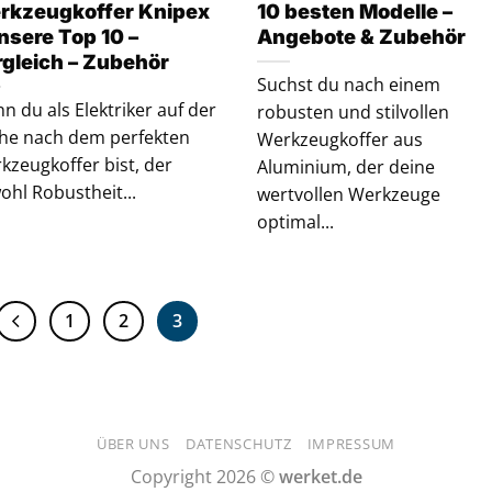
rkzeugkoffer Knipex
10 besten Modelle –
nsere Top 10 –
Angebote & Zubehör
rgleich – Zubehör
Suchst du nach einem
n du als Elektriker auf der
robusten und stilvollen
he nach dem perfekten
Werkzeugkoffer aus
kzeugkoffer bist, der
Aluminium, der deine
ohl Robustheit...
wertvollen Werkzeuge
optimal...
1
2
3
ÜBER UNS
DATENSCHUTZ
IMPRESSUM
Copyright 2026 ©
werket.de