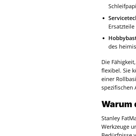
Schleifpap
Servicetec
Ersatzteil
Hobbybast
des heimi
Die Fähigkeit
flexibel. Sie
einer Rollbas
spezifischen 
Warum d
Stanley FatMa
Werkzeuge un
Bedürfnisse v