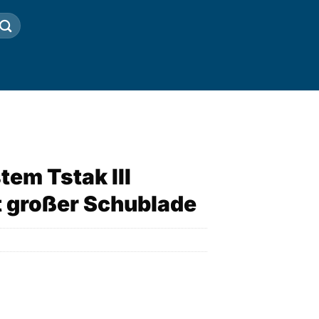
em Tstak III
 großer Schublade