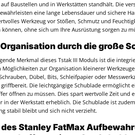
uf Baustellen und in Werkstätten standhält. Die vers
gewährleisten eine lange Lebensdauer und sichere H
ertvolles Werkzeug vor Stößen, Schmutz und Feuchtigke
n können, ohne sich um Ihre Ausrüstung sorgen zu m
 Organisation durch die große 
ende Merkmal dieses Tstak III Moduls ist die integri
n Möglichkeiten zur Organisation kleinerer Werkzeug
chrauben, Dübel, Bits, Schleifpapier oder Messwerkze
t griffbereit. Die leichtgängige Schublade ermöglicht 
er öffnen zu müssen. Dies spart wertvolle Zeit und er
r in der Werkstatt erheblich. Die Schublade ist zudem
g stabil bleibt und sich nicht verzieht.
e des Stanley FatMax Aufbewah