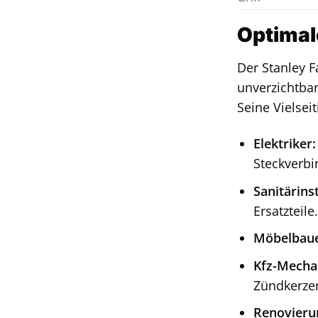
Optimal
Der Stanley F
unverzichtbar
Seine Vielsei
Elektriker:
Steckverbi
Sanitärinst
Ersatzteile.
Möbelbauer
Kfz-Mecha
Zündkerzen
Renovieru