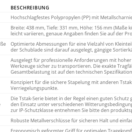
BESCHREIBUNG
Hochschlagfestes Polypropylen (PP) mit Metallscharni
Breite: 438 mm, Tiefe: 331 mm, Höhe: 156 mm (Maße k
leicht variieren, genaue Angaben finden Sie auf der Pr
öße
Optimierte Abmessungen für eine Vielzahl von Kleint
der Schublade sind darauf ausgelegt, gängige Sortie
Ausgelegt für professionelle Anforderungen mit hoher
Werkzeuge sicher zu transportieren. Die exakte Tragf
Gesamtbelastung ist auf den technischen Spezifikatio
Konzipiert für die sichere Stapelung mit anderen Tsta
Verriegelungspunkte.
Die Tstak-Serie bietet in der Regel einen guten Schutz
e
den Einsatz unter verschiedenen Witterungsbedingung
zur IP-Schutzklasse entnehmen Sie bitte den produkts
Robuste Metallverschlüsse für sicheren Halt und einf
Ergonomisch geformter Griff für optimalen Tragekomf