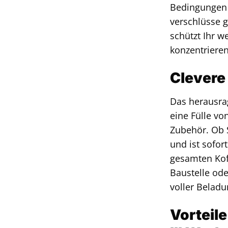
Bedingungen a
verschlüsse 
schützt Ihr w
konzentriere
Clevere
Das herausrag
eine Fülle vo
Zubehör. Ob S
und ist sofor
gesamten Koff
Baustelle ode
voller Beladun
Vorteil